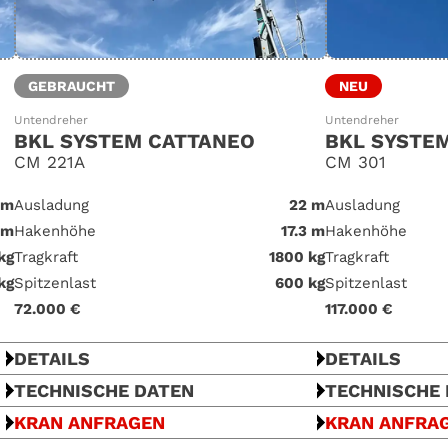
GEBRAUCHT
NEU
Untendreher
Untendreher
BKL SYSTEM CATTANEO
BKL SYSTE
CM 221A
CM 301
 m
Ausladung
22 m
Ausladung
 m
Hakenhöhe
17.3 m
Hakenhöhe
kg
Tragkraft
1800 kg
Tragkraft
kg
Spitzenlast
600 kg
Spitzenlast
72.000 €
117.000 €
DETAILS
DETAILS
TECHNISCHE DATEN
TECHNISCHE
KRAN ANFRAGEN
KRAN ANFRA