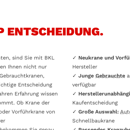
P ENTSCHEIDUNG.
ten, sind Sie mit BKL
✓
Neukrane und Vorfü
ten Ihnen nicht nur
Hersteller
 Gebrauchtkranen,
✓
Junge
Gebrauchte
a
richtige Entscheidung
verfügbar
Jahren Erfahrung wissen
✓
Herstellerunabhäng
kommt. Ob Krane der
Kaufentscheidung
der Vorführkrane von
✓
Große Auswahl:
Aut
er
Schnellbaukrane
g bekommen Sie genau
✓
Passendes
Kranzub