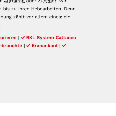
um
Autokran
oder
Zubehör
. Wir
h bis zu Ihren Hebearbeiten. Denn
nung zählt vor allem eines: ein
.
urieren
|
BKL System Cattaneo
ebrauchte
|
Kranankauf
|