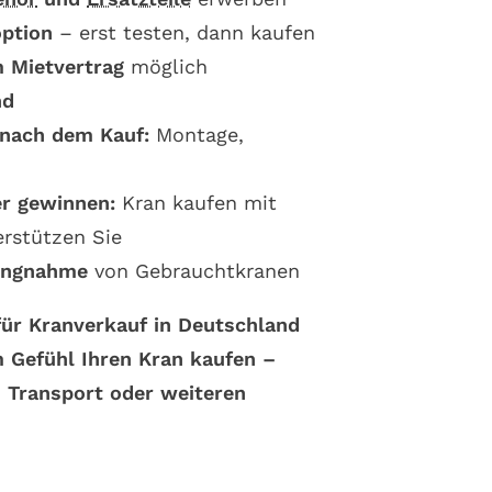
option
– erst testen, dann kaufen
 Mietvertrag
möglich
nd
 nach dem Kauf:
Montage,
er gewinnen:
Kran kaufen mit
erstützen Sie
lungnahme
von Gebrauchtkranen
 für Kranverkauf in Deutschland
m Gefühl Ihren
Kran kaufen –
 Transport oder weiteren