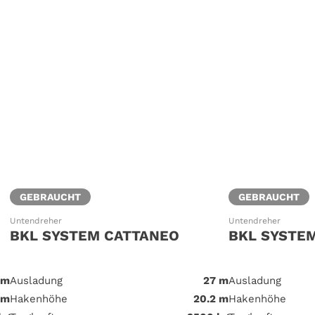
GEBRAUCHT
GEBRAUCHT
Untendreher
Untendreher
BKL SYSTEM CATTANEO
BKL SYSTE
 m
Ausladung
27 m
Ausladung
 m
Hakenhöhe
20.2 m
Hakenhöhe