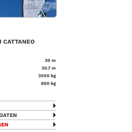
M CATTANEO
30 m
20.7 m
2500 kg
600 kg
 DATEN
GEN