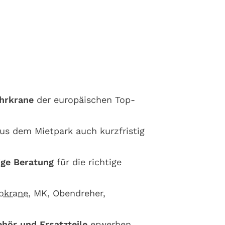
hrkrane
der europäischen Top-
us dem Mietpark auch kurzfristig
ige Beratung
für die richtige
okrane
, MK, Obendreher,
ehör
und
Ersatzteile
erwerben