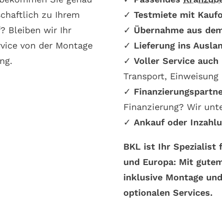
schaftlich zu Ihrem
✓
Testmiete mit Kauf
 Bleiben wir Ihr
✓
Übernahme aus dem
vice von der Montage
✓
Lieferung ins Ausla
ng.
✓
Voller Service auch
Transport, Einweisung
✓
Finanzierungspartn
Finanzierung? Wir unt
✓
Ankauf oder Inzah
BKL ist Ihr Spezialist
und Europa: Mit gute
inklusive Montage und
optionalen Services.