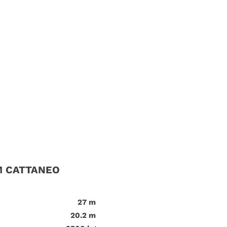
M CATTANEO
27 m
20.2 m