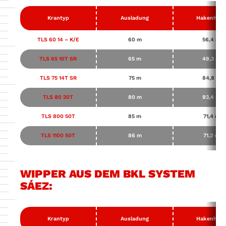
Krantyp
Ausladung
Hakenhöh
TLS 60 14 – K/E
60 m
56,4 m
TLS 65 10T SR
65 m
49,3 m
TLS 75 14T SR
75 m
84,8 m
TLS 80 20T
80 m
93,4 m
TLS 800 50T
85 m
71,4 m
TLS 1100 50T
86 m
71,2 m
WIPPER AUS DEM BKL SYSTEM
SÁEZ:
Krantyp
Ausladung
Hakenhöh