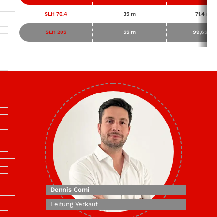
SLH 70.4
35 m
71,4 m
SLH 205
55 m
99,65 m
Dennis Comi
Leitung Verkauf