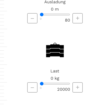
Ausladung
0
m
–
+
0
80
Last
0
kg
–
+
0
20000