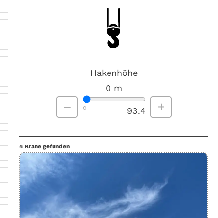
Hakenhöhe
0
m
–
+
0
93.4
4 Krane gefunden