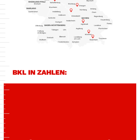
Bayreuth
RHEINLAND-PFALZ
Aschaffenburg
Morbach
Würzburg
Erlangen
Mannheim
SAARLAND
Amberg
Nürnberg
Heidelberg
Saarbrücken
Cham
Heilbronn
Dinkelsbühl
Regensburg
BAYERN
Karlsruhe
Hauzenberg
Heidenheim
Stuttgart
Passau
Ingolstadt
BADEN-WÜRTTEMBERG
Landshut
Offenburg
Augsburg
Pfarrkirchen
Tübingen
Ulm
Freiburg
im Breisgau
München
Biberach
Landsberg
Stockach
Traunstein
am Lech
Müllheim
Rosenheim
Friedrichshafen
Kempten
BKL IN ZAHLEN: