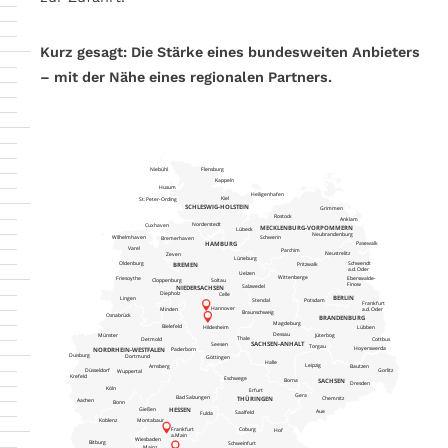
Kurz gesagt: Die Stärke eines bundesweiten Anbieters
– mit der Nähe eines regionalen Partners.
Niebühl
Flensburg
Kappeln
Husum
Heiligenhafen
Kiel
St. Peter-Ording
SCHLESWIG-HOLSTEIN
Grimmen
Rostock
Anklam
Norderstedt
Cuxhaven
MECKLENBURG-VORPOMMERN
Lübeck
Neubrandenburg
Schwerin
Wilhelmhaven
Bremerhaven
HAMBURG
Pasewalk
Varel
Parchim
Neustrelitz
Zeven
Lüneburg
Schwendt
Oldenburg
BREMEN
Pritzwalk
a.d. Oder
Uelzen
Wittenberge
Friesoythe
Eberswalde-
Cloppenburg
Soltau
Finow
Salzwedel
NIEDERSACHSEN
Diepholz
Celle
BERLIN
Lingen
Stendal
Potsdam
Frankfurt
Hannover
a.d. Oder
Minden
Braunschweig
Osnabrück
BRANDENBURG
Magdeburg
Bielefeld
Lübben
Hildesheim
Dessau
Jüterbog
Münster
Thale
Detmold
Cottbus
SACHSEN-ANHALT
Seesen
Torgau
Hoyerswerda
NORDRHEIN-WESTFALEN
Paderborn
Duisburg
Dortmund
Göttingen
Halle
Leipzig
Arnsberg
Bautzen
Düsseldorf
Gorlitz
Wuppertal
Krefeld
Eschwege
SACHSEN
Borna
Dresden
Köln
Erfurt
Gera
Bad Salzungen
THÜRINGEN
Chemnitz
Aachen
Bonn
Gießen
HESSEN
Aue
Saalfeld
Fulda
Koblenz
Montabaur
Frankfurt
Coburg
Hof
a.Main
Wiesbaden
Bitburg
Schweinfurt
Mainz