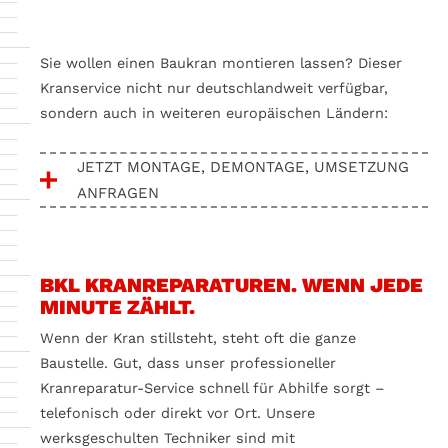
Sie wollen einen Baukran montieren lassen? Dieser
Kranservice nicht nur deutschlandweit verfügbar,
sondern auch in weiteren europäischen Ländern:
JETZT MONTAGE, DEMONTAGE, UMSETZUNG
ANFRAGEN
Kontaktieren Sie uns für eine persönliche
Beratung.
BKL KRANREPARATUREN. WENN JEDE
E-Mail-Adresse*
MINUTE ZÄHLT.
Wenn der Kran stillsteht, steht oft die ganze
Baustelle. Gut, dass unser professioneller
Montagen
Kranreparatur-Service schnell für Abhilfe sorgt –
telefonisch oder direkt vor Ort. Unsere
Demontagen
werksgeschulten Techniker sind mit