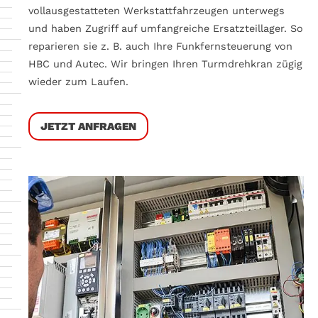
Umsetzungen
vollausgestatteten Werkstattfahrzeugen unterwegs
und haben Zugriff auf umfangreiche Ersatzteillager. So
Helikoptermontagen
reparieren sie z. B. auch Ihre Funkfernsteuerung von
HBC und Autec. Wir bringen Ihren Turmdrehkran zügig
Ihre Anmerkung:
wieder zum Laufen.
JETZT ANFRAGEN
Ich stimme den
Datenschutzbestimmungen zur
Verarbeitung meiner Daten zu.*