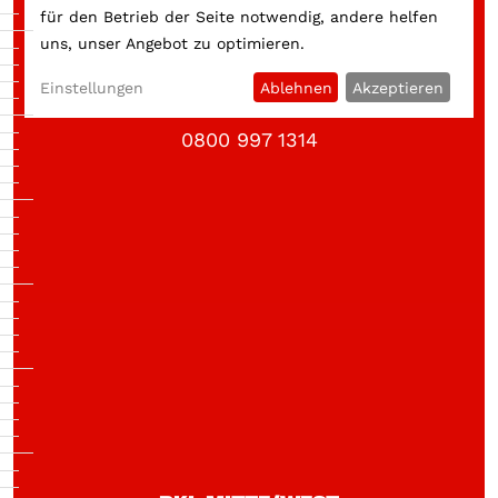
für den Betrieb der Seite notwendig, andere helfen
uns, unser Angebot zu optimieren.
BKL SÜD
Einstellungen
Ablehnen
Akzeptieren
München, Ingolstadt, Rosenheim
0800 997 1314