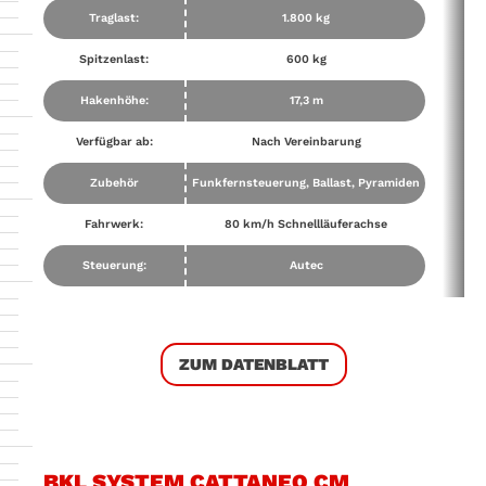
Traglast:
1.800 kg
Spitzenlast:
600 kg
Hakenhöhe:
17,3 m
Verfügbar ab:
Nach Vereinbarung
Zubehör
Funkfernsteuerung, Ballast, Pyramiden
Fahrwerk:
80 km/h Schnellläuferachse
Steuerung:
Autec
ZUM DATENBLATT
BKL SYSTEM CATTANEO CM