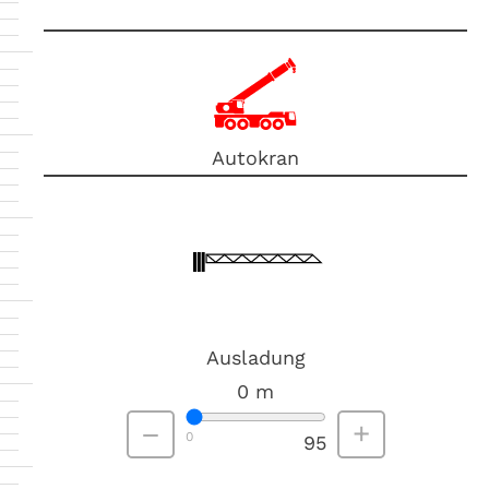
Autokran
Ausladung
0
m
–
+
0
95