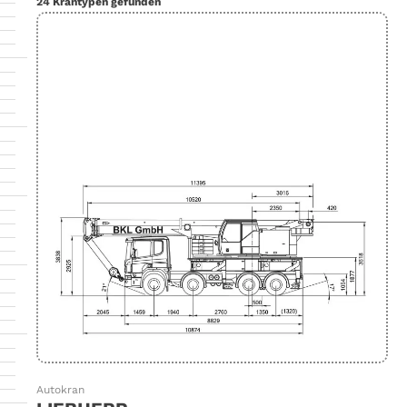
24 Krantypen gefunden
Autokran