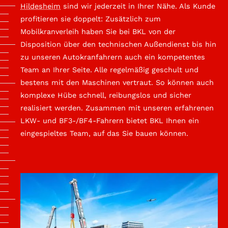
Hildesheim
sind wir jederzeit in Ihrer Nähe. Als Kunde
profitieren sie doppelt: Zusätzlich zum
Mobilkranverleih haben Sie bei BKL von der
Disposition über den technischen Außendienst bis hin
zu unseren Autokranfahrern auch ein kompetentes
Team an Ihrer Seite. Alle regelmäßig geschult und
bestens mit den Maschinen vertraut. So können auch
komplexe Hübe schnell, reibungslos und sicher
realisiert werden. Zusammen mit unseren erfahrenen
LKW- und BF3-/BF4-Fahrern bietet BKL Ihnen ein
eingespieltes Team, auf das Sie bauen können.