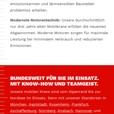
emissionsarmen und lärmsensiblen Baustellen
problemlos arbeiten.
Modernste Motorentechnik:
Unsere durchschnittlich
nur drei Jahre alten Mobilkrane erfüllen die neuesten
Abgasnormen. Moderne Motoren sorgen für maximale
Leistung bei minimalem Verbrauch und reduzierten
Emissionen.
BUNDESWEIT FÜR SIE IM EINSATZ.
MIT KNOW-HOW UND TEAMGEIST.
Unsere mobilen Krane sind vom Alpenrand bis zur
Nordsee im Einsatz. Denn mit unseren Standorten in
München
,
Ingolstadt
,
Rosenheim
,
Frankfurt
,
Aschaffenburg
,
Nürnberg
,
Ansbach
,
Hannover
und