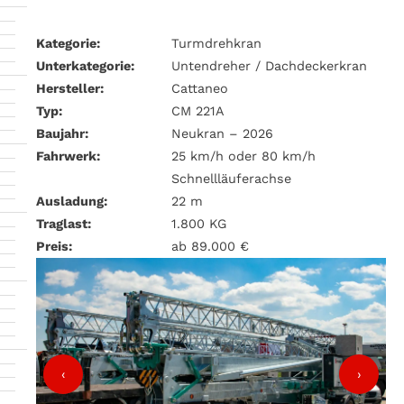
Kategorie:
Turmdrehkran
Unterkategorie:
Untendreher / Dachdeckerkran
Hersteller:
Cattaneo
Typ:
CM 221A
Baujahr:
Neukran – 2026
Fahrwerk:
25 km/h oder 80 km/h
Schnellläuferachse
Ausladung:
22 m
Traglast:
1.800 KG
Preis:
ab 89.000 €
‹
›