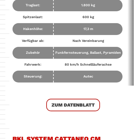
Traglast:
1.800 kg
Spitzenlast:
600 kg
Hakenhöhe:
17,3 m
Verfügbar ab:
Nach Vereinbarung
Zubehör
Funkfernsteuerung, Ballast, Pyramiden
Fahrwerk:
80 km/h Schnellläuferachse
Steuerung:
Autec
ZUM DATENBLATT
BKL SYSTEM CATTANEO CM