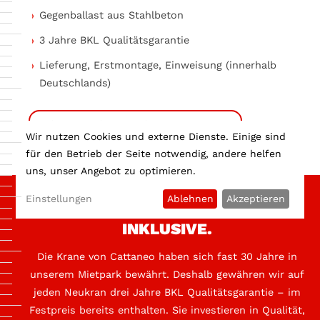
Gegenballast aus Stahlbeton
3 Jahre BKL Qualitätsgarantie
Lieferung, Erstmontage, Einweisung (innerhalb
Deutschlands)
VORTEILE GEBRAUCHTKRAN-KAUF
Wir nutzen Cookies und externe Dienste. Einige sind
für den Betrieb der Seite notwendig, andere helfen
uns, unser Angebot zu optimieren.
Einstellungen
Ablehnen
Akzeptieren
MIT GARANTIE GUT. 3 JAHRE
INKLUSIVE.
Die Krane von Cattaneo haben sich fast 30 Jahre in
unserem Mietpark bewährt. Deshalb gewähren wir auf
jeden Neukran drei Jahre BKL Qualitätsgarantie – im
Festpreis bereits enthalten. Sie investieren in Qualität,