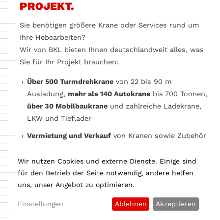
PROJEKT.
Sie benötigen größere Krane oder Services rund um
Ihre Hebearbeiten?
Wir von BKL bieten Ihnen deutschlandweit alles, was
Sie für Ihr Projekt brauchen:
Über 500 Turmdrehkrane
von 22 bis 90 m
Ausladung,
mehr als 140 Autokrane
bis 700 Tonnen,
über 30 Mobilbaukrane
und zahlreiche Ladekrane,
LKW und Tieflader
Vermietung und Verkauf
von Kranen sowie Zubehör
Maßgeschneiderte Kranservices
für Ihr Projekt:
Wir nutzen Cookies und externe Dienste. Einige sind
Montagen, Wartung, Reparaturen, 24-Stunden-
für den Betrieb der Seite notwendig, andere helfen
Notdienst, Transporte und mehr
uns, unser Angebot zu optimieren.
Einstellungen
Ablehnen
Akzeptieren