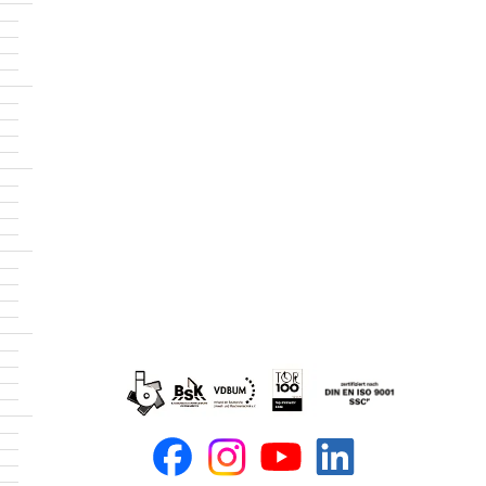
Baukran
mieten