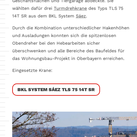
Geschäftsflächen und Tiefgarage abdeckte. Sie
wählten dafür drei
Turmdrehkrane
des Typs TLS 75
14T SR aus dem BKL System
Sáez
.
Durch die Kombination unterschiedlicher Hakenhöhen
und Ausladungen konnten sich die spitzenlosen
Obendreher bei den Hebearbeiten sicher
überschwenken und alle Bereiche des Baufeldes für
das Wohnungsbau-Projekt in Oberbayern erreichen.
Eingesetzte Krane:
BKL SYSTEM SÁEZ TLS 75 14T SR