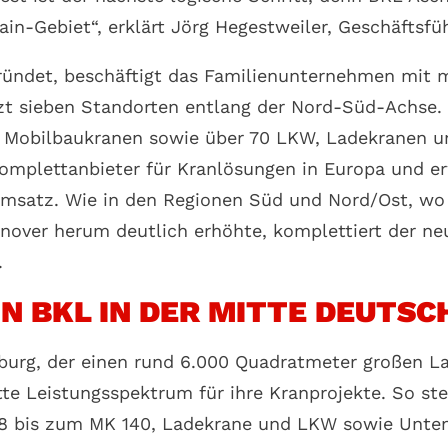
in-Gebiet“, erklärt Jörg Hegestweiler, Geschäftsfü
ründet, beschäftigt das Familienunternehmen mit m
tzt sieben Standorten entlang der Nord-Süd-Achse.
 Mobilbaukranen sowie über 70 LKW, Ladekranen und
omplettanbieter für Kranlösungen in Europa und e
Umsatz. Wie in den Regionen Süd und Nord/Ost, wo 
ver herum deutlich erhöhte, komplettiert der neu
.
 BKL IN DER MITTE DEUTSC
urg, der einen rund 6.000 Quadratmeter großen La
e Leistungsspektrum für ihre Kranprojekte. So st
 bis zum MK 140, Ladekrane und LKW sowie Unten-