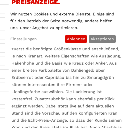
PREISANZEIGE.
Die Bedienung des neuen BKL Krankonfigurators ist
Wir nutzen Cookies und externe Dienste. Einige sind
intuitiv und setzt kein detailliertes Wissen über die
für den Betrieb der Seite notwendig, andere helfen
Krantypen voraus. Im ersten Schritt wird die Kranart
uns, unser Angebot zu optimieren.
Unten- oder Obendreher festgelegt. Mittels
Einstellungen
Ablehnen
Akzeptieren
Schieberegler wählt der User dann ganz einfach
zuerst die benötigte Größenklasse und anschließend,
je nach Kranart, weitere Eigenschaften wie Ausladung,
Hakenhöhe und die Basis wie Kreuz oder Anker. Aus
einer breiten Farbpalette von Dahliengelb über
Erdbeerrot oder Capriblau bis hin zu Smaragdgrün
können Interessenten ihre Firmen- oder
Lieblingsfarbe auswählen. Die Lackierung ist
kostenfrei. Zusatzzubehör kann ebenfalls per Klick
ergänzt werden. Dabei stets live auf dem aktuellen
Stand sind die Vorschau auf den konfigurierten Kran
und die Echt-Preis-Anzeige, so dass der Kunde seinen
Kran und den Preis stets im Blick hat. Nach Abschluss