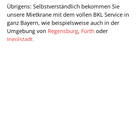
Übrigens: Selbstverständlich bekommen Sie
unsere Mietkrane mit dem vollen BKL Service in
ganz Bayern, wie beispielsweise auch in der
Umgebung von
Regensburg
,
Fürth
oder
Ingolstadt
.
ZUSÄTZLICHE SERVICES VON
BKL.
Lasten bewegen und genau positionieren – das
ist unsere Stärke. Doch wir können noch mehr: