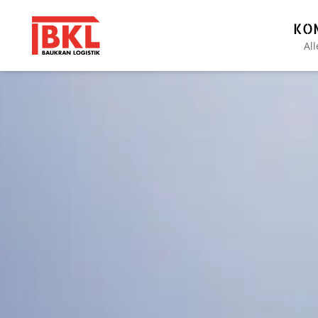
KO
Al