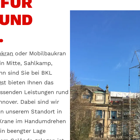
 FÜR
 UND
.
okran
oder Mobilbaukran
in Mitte, Sahlkamp,
n sind Sie bei BKL
st
bieten Ihnen das
assenden Leistungen rund
nover. Dabei sind wir
on unserem Standort in
 Krane im Handumdrehen
 in beengter Lage