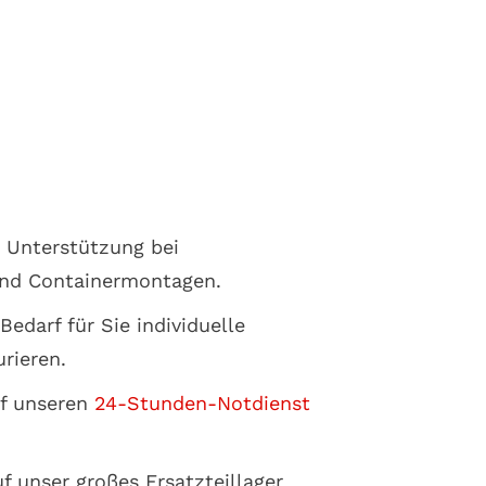
 Unterstützung bei
und Containermontagen.
edarf für Sie individuelle
rieren.
uf unseren
24-Stunden-Notdienst
uf unser großes
Ersatzteillager