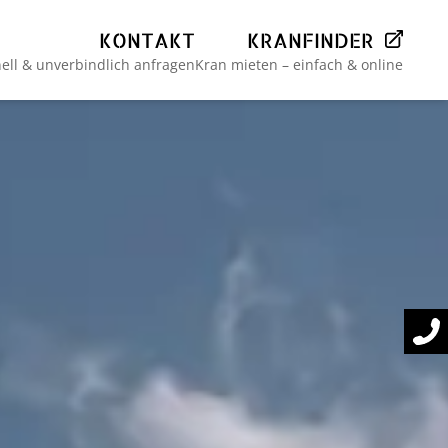
KONTAKT
KRANFINDER
ell & unverbindlich anfragen
Kran mieten – einfach & online