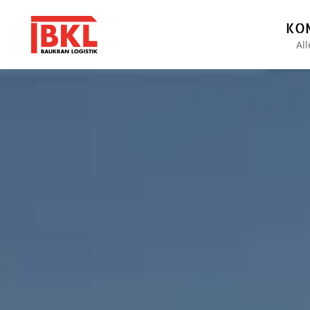
KO
Al