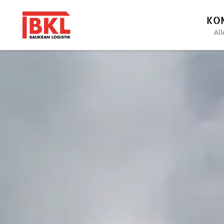
KO
Al