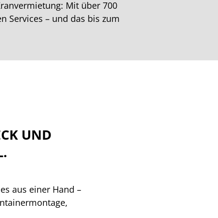
Kranvermietung: Mit über 700
n Services – und das bis zum
ECK UND
.
les aus einer Hand –
ontainermontage,