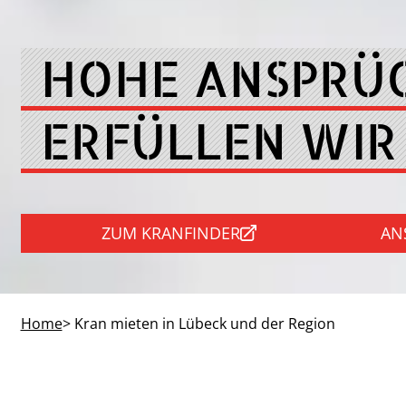
HOHE ANSPRÜ
ERFÜLLEN WIR
ZUM KRANFINDER
AN
Home
> Kran mieten in Lübeck und der Region