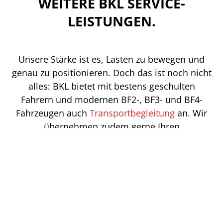
WEITERE BKL SERVICE-
LEISTUNGEN.
Unsere Stärke ist es, Lasten zu bewegen und
genau zu positionieren. Doch das ist noch nicht
alles: BKL bietet mit bestens geschulten
Fahrern und modernen BF2-, BF3- und BF4-
Fahrzeugen auch
Transportbegleitung
an. Wir
übernehmen zudem gerne Ihren
Containertransport und
Containermontagen
in
der Region Erdinger Moos. Außerdem setzen
wir nicht nur den Maschinentransport um,
sondern auch Ihre
Industriemontage
in
Freising.