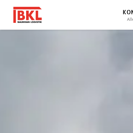
KO
Al