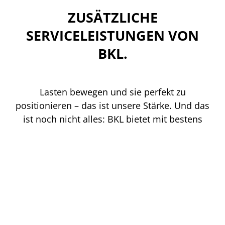
ZUSÄTZLICHE
SERVICELEISTUNGEN VON
BKL.
Lasten bewegen und sie perfekt zu
positionieren – das ist unsere Stärke. Und das
ist noch nicht alles: BKL bietet mit bestens
geschulten Fahrern und modernen BF2-, BF3-
und BF4-Fahrzeugen auch
Transportbegleitung
an. Wir sind zudem bei Ihrem
Containertransport und
Containermontagen
in
der Region Lipperland an Ihrer Seite. Außerdem
setzen wir nicht nur den Maschinentransport
um, sondern auch Ihre
Industriemontage
in