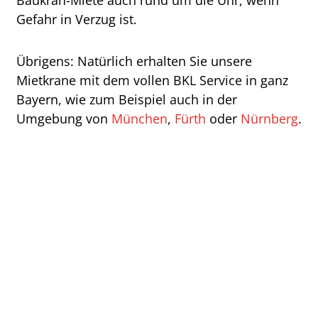
Baukran-Miete auch rund um die Uhr, wenn
Gefahr in Verzug ist.
Übrigens: Natürlich erhalten Sie unsere
Mietkrane mit dem vollen BKL Service in ganz
Bayern, wie zum Beispiel auch in der
Umgebung von
München
,
Fürth
oder
Nürnberg
.
WEITERE BKL SERVICE-
LEISTUNGEN.
Unsere Stärke ist es, Lasten zu bewegen und