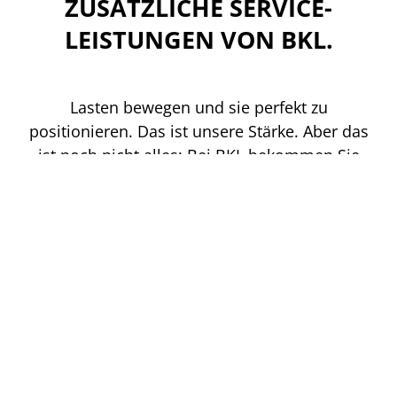
ZUSÄTZLICHE SERVICE-
LEISTUNGEN VON BKL.
Lasten bewegen und sie perfekt zu
positionieren. Das ist unsere Stärke. Aber das
ist noch nicht alles: Bei BKL bekommen Sie
auch
Transportbegleitung
mit eigenen BF2, BF3
und BF4-Fahrzeugen. Wir führen nicht nur Ihren
Containertransport durch, sondern
übernehmen zudem
Containermontagen
in der
Region Tiroler Oberland für Sie. Neben dem
Maschinentransport unterstützen wir Sie
außerdem bei Ihrer
Industriemontage
in St.
Anton.