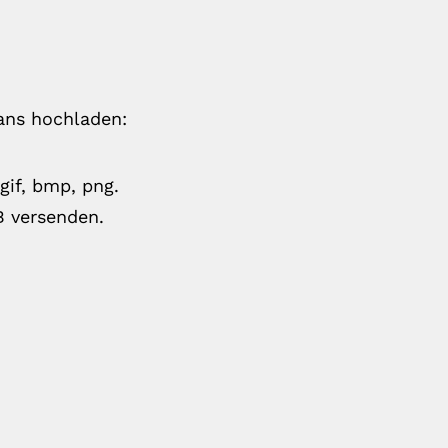
ans hochladen:
gif, bmp, png.
B versenden.